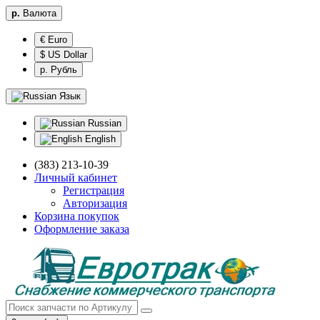
р.
Валюта
€ Euro
$ US Dollar
р. Рубль
Язык
Russian
English
(383) 213-10-39
Личный кабинет
Регистрация
Авторизация
Корзина покупок
Оформление заказа