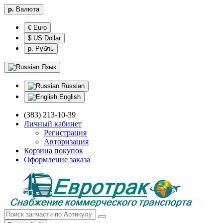
р.
Валюта
€ Euro
$ US Dollar
р. Рубль
Язык
Russian
English
(383) 213-10-39
Личный кабинет
Регистрация
Авторизация
Корзина покупок
Оформление заказа