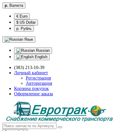
р.
Валюта
€ Euro
$ US Dollar
р. Рубль
Язык
Russian
English
(383) 213-10-39
Личный кабинет
Регистрация
Авторизация
Корзина покупок
Оформление заказа