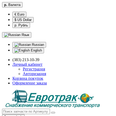
р.
Валюта
€ Euro
$ US Dollar
р. Рубль
Язык
Russian
English
(383) 213-10-39
Личный кабинет
Регистрация
Авторизация
Корзина покупок
Оформление заказа