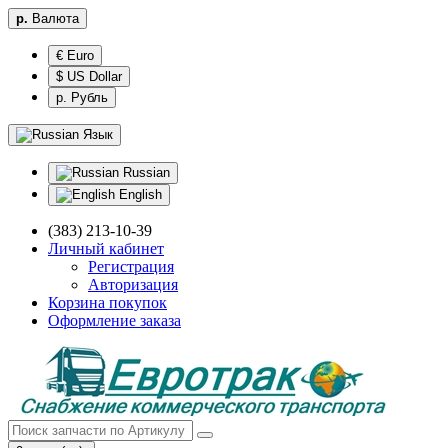
р.
Валюта
€ Euro
$ US Dollar
р. Рубль
Язык
Russian
English
(383) 213-10-39
Личный кабинет
Регистрация
Авторизация
Корзина покупок
Оформление заказа