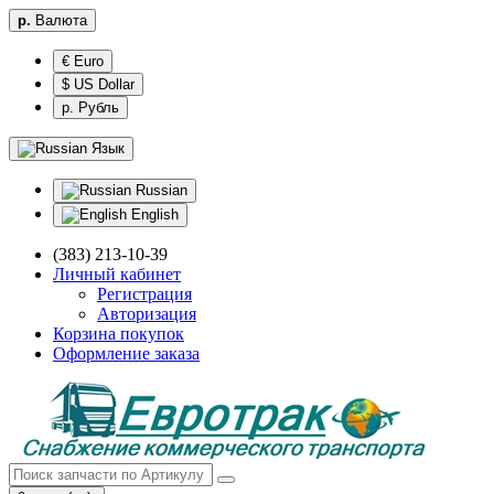
р.
Валюта
€ Euro
$ US Dollar
р. Рубль
Язык
Russian
English
(383) 213-10-39
Личный кабинет
Регистрация
Авторизация
Корзина покупок
Оформление заказа