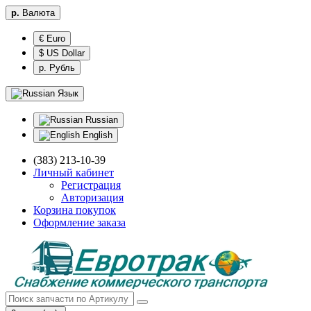
р.
Валюта
€ Euro
$ US Dollar
р. Рубль
Язык
Russian
English
(383) 213-10-39
Личный кабинет
Регистрация
Авторизация
Корзина покупок
Оформление заказа